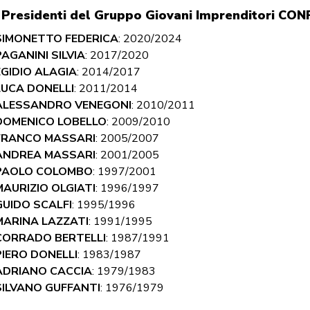
I Presidenti del Gruppo Giovani Imprenditori 
SIMONETTO FEDERICA
: 2020/2024
PAGANINI SILVIA
: 2017/2020
EGIDIO ALAGIA
: 2014/2017
LUCA DONELLI
: 2011/2014
ALESSANDRO VENEGONI
: 2010/2011
DOMENICO LOBELLO
: 2009/2010
FRANCO MASSARI
: 2005/2007
ANDREA MASSARI
: 2001/2005
PAOLO COLOMBO
: 1997/2001
MAURIZIO OLGIATI
: 1996/1997
GUIDO SCALFI
: 1995/1996
MARINA LAZZATI
: 1991/1995
CORRADO BERTELLI
: 1987/1991
PIERO DONELLI
: 1983/1987
ADRIANO CACCIA
: 1979/1983
SILVANO GUFFANTI
: 1976/1979