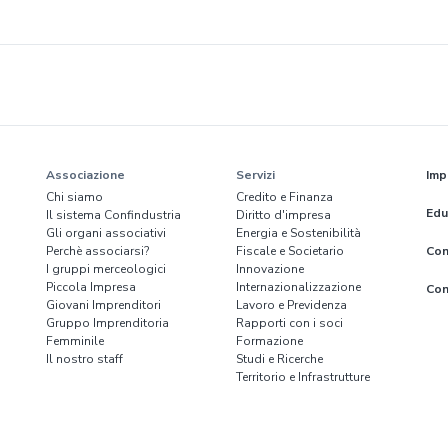
Associazione
Servizi
Imp
Chi siamo
Credito e Finanza
Edu
Il sistema Confindustria
Diritto d'impresa
Gli organi associativi
Energia e Sostenibilità
Perchè associarsi?
Fiscale e Societario
Con
I gruppi merceologici
Innovazione
Piccola Impresa
Internazionalizzazione
Con
Giovani Imprenditori
Lavoro e Previdenza
Gruppo Imprenditoria
Rapporti con i soci
Femminile
Formazione
Il nostro staff
Studi e Ricerche
Territorio e Infrastrutture