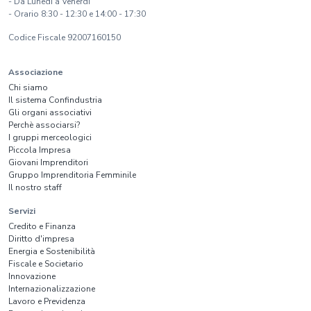
- Da Lunedì a Venerdì
- Orario 8:30 - 12:30 e 14:00 - 17:30
Codice Fiscale 92007160150
Associazione
Chi siamo
Il sistema Confindustria
Gli organi associativi
Perchè associarsi?
I gruppi merceologici
Piccola Impresa
Giovani Imprenditori
Gruppo Imprenditoria Femminile
Il nostro staff
Servizi
Credito e Finanza
Diritto d'impresa
Energia e Sostenibilità
Fiscale e Societario
Innovazione
Internazionalizzazione
Lavoro e Previdenza