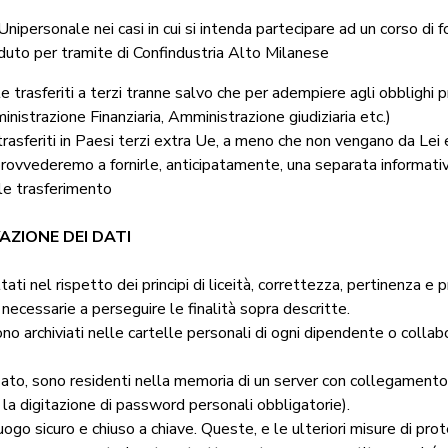
Unipersonale nei casi in cui si intenda partecipare ad un corso di
veduto per tramite di Confindustria Alto Milanese
 trasferiti a terzi tranne salvo che per adempiere agli obblighi pr
ministrazione Finanziaria, Amministrazione giudiziaria etc.)
 trasferiti in Paesi terzi extra Ue, a meno che non vengano da Lei
 provvederemo a fornirle, anticipatamente, una separata informativa
le trasferimento
AZIONE DEI DATI
ttati nel rispetto dei principi di liceità, correttezza, pertinenza e
ecessarie a perseguire le finalità sopra descritte.
ono archiviati nelle cartelle personali di ogni dipendente o collabo
izzato, sono residenti nella memoria di un server con collegamento 
la digitazione di password personali obbligatorie).
luogo sicuro e chiuso a chiave. Queste, e le ulteriori misure di pr