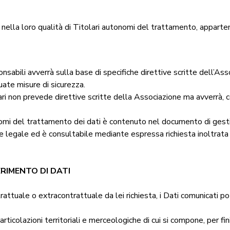
 nella loro qualità di Titolari autonomi del trattamento, apparte
sabili avverrà sulla base di specifiche direttive scritte dell’Asso
uate misure di sicurezza.
lari non prevede direttive scritte della Associazione ma avverrà
nomi del trattamento dei dati è contenuto nel documento di gest
legale ed è consultabile mediante espressa richiesta inoltrata ai
RIMENTO DI DATI
attuale o extracontrattuale da lei richiesta, i Dati comunicati p
rticolazioni territoriali e merceologiche di cui si compone, per fini 