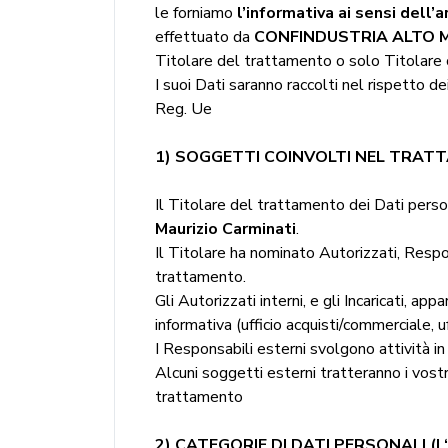
le forniamo
l’informativa ai sensi del
effettuato da
CONFINDUSTRIA ALTO MI
Titolare del trattamento o solo Titolare o 
I suoi Dati saranno raccolti nel rispetto de
Reg. Ue
1) SOGGETTI COINVOLTI NEL TRATT
Il Titolare del trattamento dei Dati perso
Maurizio Carminati
.
Il Titolare ha nominato Autorizzati, Respons
trattamento.
Gli Autorizzati interni, e gli Incaricati, a
informativa (ufficio acquisti/commerciale, u
I Responsabili esterni svolgono attività in
Alcuni soggetti esterni tratteranno i vostr
trattamento
2) CATEGORIE DI DATI PERSONALI (I 