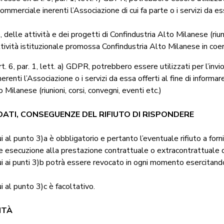
mmerciale inerenti l’Associazione di cui fa parte o i servizi da essa
, delle attività e dei progetti di Confindustria Alto Milanese (riuni
ttività istituzionale promossa Confindustria Alto Milanese in coere
rt. 6, par. 1, lett. a) GDPR, potrebbero essere utilizzati per l’invi
renti l’Associazione o i servizi da essa offerti al fine di informare
 Milanese (riunioni, corsi, convegni, eventi etc.)
DATI, CONSEGUENZE DEL RIFIUTO DI RISPONDERE
ui al punto 3)a è obbligatorio e pertanto l’eventuale rifiuto a forni
re esecuzione alla prestazione contrattuale o extracontrattuale da
 cui ai punti 3)b potrà essere revocato in ogni momento esercitando
ui al punto 3)c è facoltativo.
ITÀ