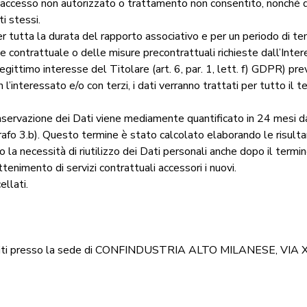
o di accesso non autorizzato o trattamento non consentito, nonché da
i stessi.
r tutta la durata del rapporto associativo e per un periodo di t
 contrattuale o delle misure precontrattuali richieste dall’Inter
 il legittimo interesse del Titolare (art. 6, par. 1, lett. f) GDPR)
n l’interessato e/o con terzi, i dati verranno trattati per tutto 
conservazione dei Dati viene mediamente quantificato in 24 mesi d
agrafo 3.b). Questo termine è stato calcolato elaborando le risult
tà o la necessità di riutilizzo dei Dati personali anche dopo il ter
tenimento di servizi contrattuali accessori i nuovi.
ellati.
custoditi presso la sede di CONFINDUSTRIA ALTO MILANESE, V