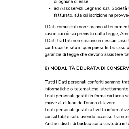
di ognuna di esse
ad Assoservizi Legnano s.r.l. Società 
fatturato, alla cui iscrizione ha prov
I Dati comunicati non saranno ulteriormente
casi in cui ciò sia previsto dalla legge; Am
I Dati trattati non saranno in nessun caso
controparte sita in quei paesi. In tal caso
garanzie di legge che devono assistere ta
8) MODALITÀ E DURATA DI CONSERV
Tutti i Dati personali conferiti saranno tra
informatiche o telematiche, strettamente n
I dati personali gestiti in forma cartacea s
chiave al di fuori dell’orario di lavoro.
I dati personali gestiti a livello informat
consultabile solo avendo accesso tramite 
Anche i dischi di backup sono custoditi in 