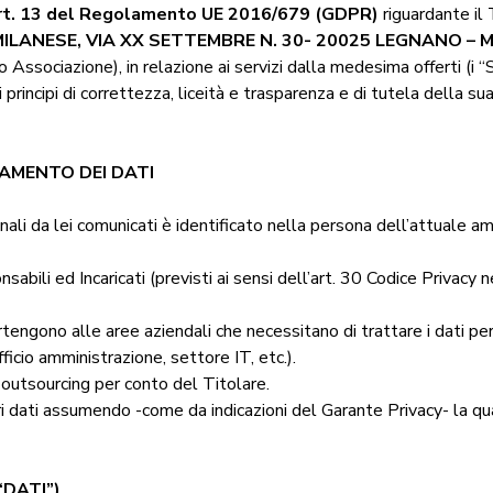
l’art. 13 del Regolamento UE 2016/679 (GDPR)
riguardante il
LANESE, VIA XX SETTEMBRE N. 30- 20025 LEGNANO – MI
Associazione), in relazione ai servizi dalla medesima offerti (i “Se
i principi di correttezza, liceità e trasparenza e di tutela della s
AMENTO DEI DATI
nali da lei comunicati è identificato nella persona dell’attuale 
abili ed Incaricati (previsti ai sensi dell’art. 30 Codice Privacy n
ppartengono alle aree aziendali che necessitano di trattare i dati pe
fficio amministrazione, settore IT, etc.).
 outsourcing per conto del Titolare.
i dati assumendo -come da indicazioni del Garante Privacy- la qua
“DATI”)