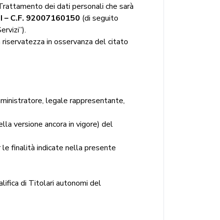
 Trattamento dei dati personali che sarà
 – C.F. 92007160150
(di seguito
rvizi”).
ua riservatezza in osservanza del citato
amministratore, legale rappresentante,
ella versione ancora in vigore) del
r le finalità indicate nella presente
lifica di Titolari autonomi del