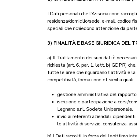
I Dati personali che l’Associazione raccogl
residenza/domicilio/sede, e-mail, codice fis
speciali che richiedono attenzione da part
3) FINALITÀ E BASE GIURIDICA DE
a) Il Trattamento dei suoi dati è necessari
richiesta (art. 6, par. 1, lett. b) GDPR) che,
tutte le aree che riguardano l'attività e l
competitività, formazione et similia quali:
gestione amministrativa del rapporto 
iscrizione e partecipazione a corsi/co
Legnano s.r.l. Società Unipersonale.
invio ai referenti aziendali, dipendent
le attività di servizio, consulenza, a
b) I Dati raccolti, in forza del legittimo in