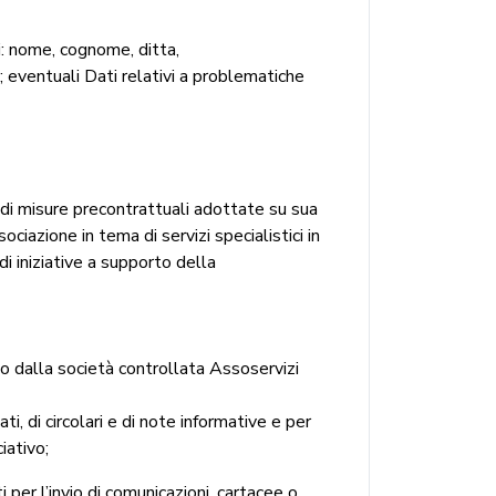
li: nome, cognome, ditta,
i; eventuali Dati relativi a problematiche
e di misure precontrattuali adottate su sua
ssociazione in tema di servizi specialistici in
di iniziative a supporto della
 o dalla società controllata Assoservizi
i, di circolari e di note informative e per
iativo;
i per l’invio di comunicazioni, cartacee o