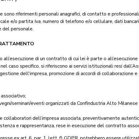
ie sono riferimenti personali anagrafici, di contatto e professiona
cale e/o partita Iva, numero di telefono e/o cellulare, dati bancar
e del personale.
L TRATTAMENTO
o all’esecuzione di un contratto di cui lei è parte o all’esecuzion
 nel caso specifico, si riferiscono ai servizi istituzionali resi dall’A
a gestione dell'impresa, promozione di accordi di collaborazione e 
associativo;
nvegni/seminari/eventi organizzati da Confindustria Alto Milanese
i e collaboratori dell’impresa associata, preventivamente autenticat
ssistenza e rappresentanza, rese in esecuzione del contratto assoc
teresse ex art. 6, par. 1, lett. f) GDPR, potrebbero essere utilizzat