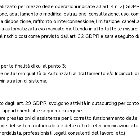
alizzato per mezzo delle operazioni indicate all’art. 4 n. 2) GDPR
ione, adattamento o modifica, estrazione, consultazione, uso, c
 a disposizione, raffronto o interconnessione, limitazione, cancell
rma automatizzata e/o manuale mettendo in atto tutte le misure 
al rischio così come previsto dall’art. 32 GDPR e sarà eseguito da
per le finalità di cui al punto 3:
e nella loro qualità di Autorizzati al trattamento e/o Incaricati d
inistratori di sistema;
o dagli art. 29 GDPR, svolgono attività in outsourcing per conto 
 appartenenti alle seguenti categorie:
re prestazioni di assistenza per il corretto funzionamento delle r
ne del sistema informatico e delle reti di telecomunicazioni etc.
rcialista, professionisti legali, consulenti del lavoro, etc.)