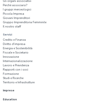
Gli organi associativi
Perchè associarsi?
I gruppi merceologici
Piccola Impresa
Giovani Imprenditori
Gruppo Imprenditoria Femminile
Il nostro staff
Servizi
Credito e Finanza
Diritto d'impresa
Energia e Sostenibilità
Fiscale e Societario
Innovazione
Internazionalizzazione
Lavoro e Previdenza
Rapporti con i soci
Formazione
Studi e Ricerche
Territorio e Infrastrutture
Imprese
Education