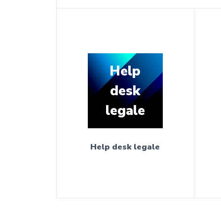
Help
desk
legale
Help desk legale