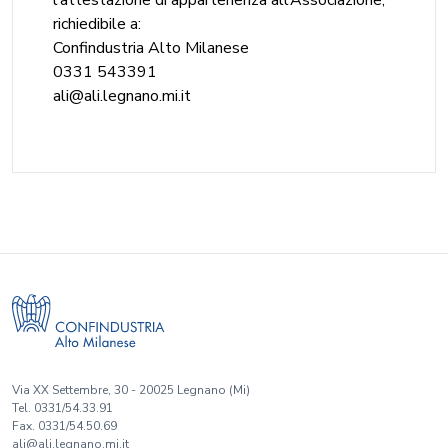
l’attestazione di appartenenza all’Associazione,
richiedibile a:
Confindustria Alto Milanese
0331 543391
ali@ali.legnano.mi.it
Via XX Settembre, 30 - 20025 Legnano (Mi)
Tel. 0331/54.33.91
Fax. 0331/54.50.69
ali@ali.legnano.mi.it