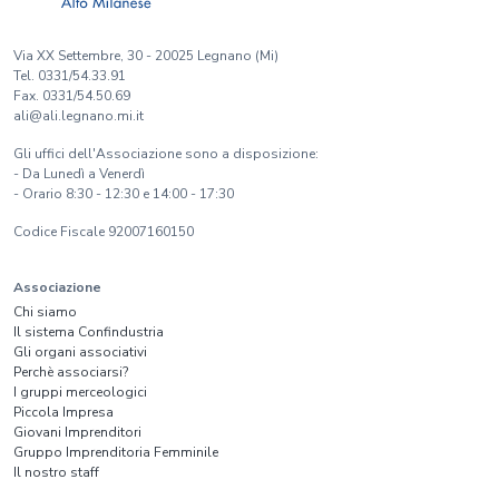
Via XX Settembre, 30 - 20025 Legnano (Mi)
Tel. 0331/54.33.91
Fax. 0331/54.50.69
ali@ali.legnano.mi.it
Gli uffici dell'Associazione sono a disposizione:
- Da Lunedì a Venerdì
- Orario 8:30 - 12:30 e 14:00 - 17:30
Codice Fiscale 92007160150
Associazione
Chi siamo
Il sistema Confindustria
Gli organi associativi
Perchè associarsi?
I gruppi merceologici
Piccola Impresa
Giovani Imprenditori
Gruppo Imprenditoria Femminile
Il nostro staff