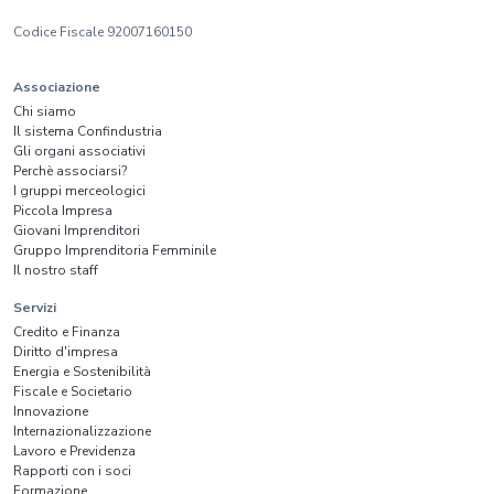
Codice Fiscale 92007160150
Associazione
Chi siamo
Il sistema Confindustria
Gli organi associativi
Perchè associarsi?
I gruppi merceologici
Piccola Impresa
Giovani Imprenditori
Gruppo Imprenditoria Femminile
Il nostro staff
Servizi
Credito e Finanza
Diritto d'impresa
Energia e Sostenibilità
Fiscale e Societario
Innovazione
Internazionalizzazione
Lavoro e Previdenza
Rapporti con i soci
Formazione