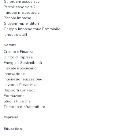
Gli organi associativi
Perchè associarsi?
I gruppi merceologici
Piccola Impresa
Giovani Imprenditori
Gruppo Imprenditoria Femminile
Il nostro staff
Servizi
Credito e Finanza
Diritto d'impresa
Energia e Sostenibilità
Fiscale e Societario
Innovazione
Internazionalizzazione
Lavoro e Previdenza
Rapporti con i soci
Formazione
Studi e Ricerche
Territorio e Infrastrutture
Imprese
Education