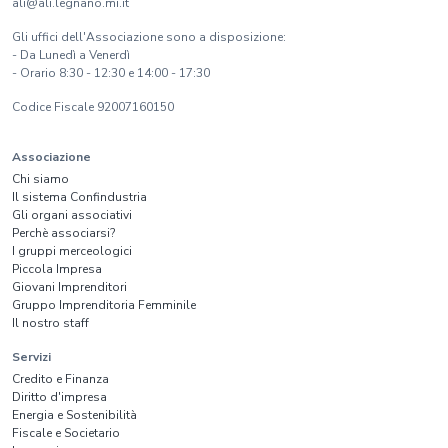
ali@ali.legnano.mi.it
Gli uffici dell'Associazione sono a disposizione:
- Da Lunedì a Venerdì
- Orario 8:30 - 12:30 e 14:00 - 17:30
Codice Fiscale 92007160150
Associazione
Chi siamo
Il sistema Confindustria
Gli organi associativi
Perchè associarsi?
I gruppi merceologici
Piccola Impresa
Giovani Imprenditori
Gruppo Imprenditoria Femminile
Il nostro staff
Servizi
Credito e Finanza
Diritto d'impresa
Energia e Sostenibilità
Fiscale e Societario