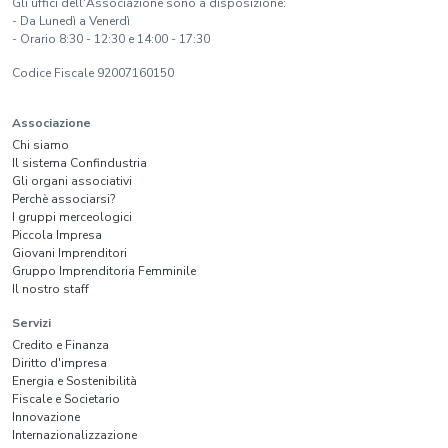
Gli uffici dell'Associazione sono a disposizione:
- Da Lunedì a Venerdì
- Orario 8:30 - 12:30 e 14:00 - 17:30
Codice Fiscale 92007160150
Associazione
Chi siamo
Il sistema Confindustria
Gli organi associativi
Perchè associarsi?
I gruppi merceologici
Piccola Impresa
Giovani Imprenditori
Gruppo Imprenditoria Femminile
Il nostro staff
Servizi
Credito e Finanza
Diritto d'impresa
Energia e Sostenibilità
Fiscale e Societario
Innovazione
Internazionalizzazione