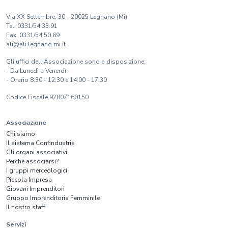
Via XX Settembre, 30 - 20025 Legnano (Mi)
Tel. 0331/54.33.91
Fax. 0331/54.50.69
ali@ali.legnano.mi.it
Gli uffici dell'Associazione sono a disposizione:
- Da Lunedì a Venerdì
- Orario 8:30 - 12:30 e 14:00 - 17:30
Codice Fiscale 92007160150
Associazione
Chi siamo
Il sistema Confindustria
Gli organi associativi
Perchè associarsi?
I gruppi merceologici
Piccola Impresa
Giovani Imprenditori
Gruppo Imprenditoria Femminile
Il nostro staff
Servizi