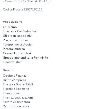
- Orario 8:30 - 12:30 e 14:00 - 17:30
Codice Fiscale 92007160150
Associazione
Chi siamo
Il sistema Confindustria
Gli organi associativi
Perchè associarsi?
I gruppi merceologici
Piccola Impresa
Giovani Imprenditori
Gruppo Imprenditoria Femminile
Il nostro staff
Servizi
Credito e Finanza
Diritto d'impresa
Energia e Sostenibilità
Fiscale e Societario
Innovazione
Internazionalizzazione
Lavoro e Previdenza
Rapporti con i soci