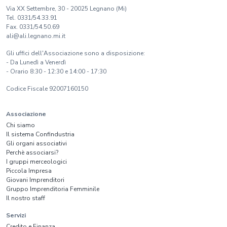
Via XX Settembre, 30 - 20025 Legnano (Mi)
Tel. 0331/54.33.91
Fax. 0331/54.50.69
ali@ali.legnano.mi.it
Gli uffici dell'Associazione sono a disposizione:
- Da Lunedì a Venerdì
- Orario 8:30 - 12:30 e 14:00 - 17:30
Codice Fiscale 92007160150
Associazione
Chi siamo
Il sistema Confindustria
Gli organi associativi
Perchè associarsi?
I gruppi merceologici
Piccola Impresa
Giovani Imprenditori
Gruppo Imprenditoria Femminile
Il nostro staff
Servizi
Credito e Finanza