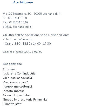
Via XX Settembre, 30 - 20025 Legnano (Mi)
Tel. 0331/54.33.91
Fax. 0331/54.50.69
ali@ali.legnano.mi.it
Gli uffici dell'Associazione sono a disposizione:
- Da Lunedì a Venerdì
- Orario 8:30 - 12:30 e 14:00 - 17:30
Codice Fiscale 92007160150
Associazione
Chi siamo
Il sistema Confindustria
Gli organi associativi
Perchè associarsi?
I gruppi merceologici
Piccola Impresa
Giovani Imprenditori
Gruppo Imprenditoria Femminile
Il nostro staff