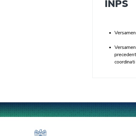
INPS
Versamento
Versamento
precedente
coordinati