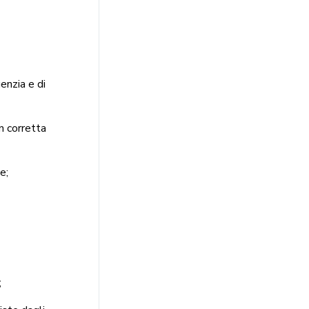
enzia e di
n corretta
e;
;