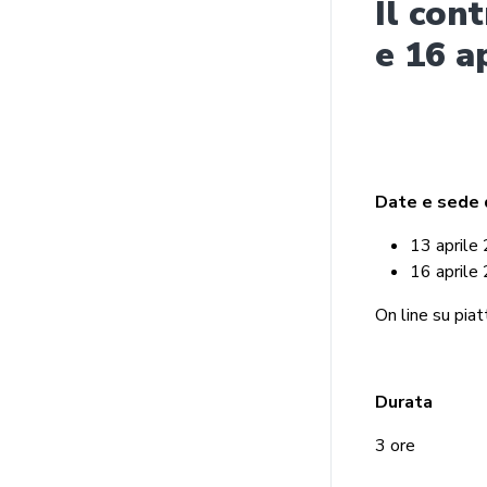
Il con
e 16 a
Date e sede 
13 aprile
16 aprile
On line su pi
Durata
3 ore