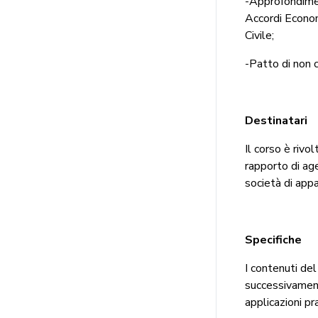
-Approfondimen
Accordi Economi
Civile;
-Patto di non c
Destinatari
Il corso è rivo
rapporto di ag
società di app
Specifiche
I contenuti del
successivament
applicazioni pr