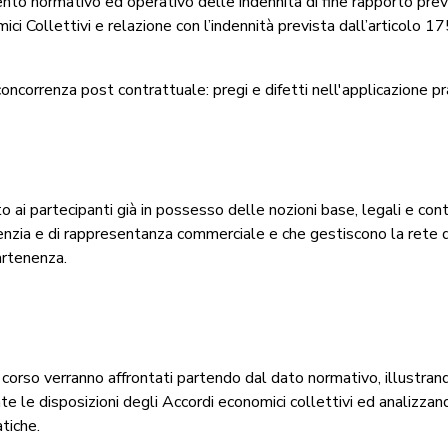
to normativo ed operativo delle indennità di fine rapporto prev
ci Collettivi e relazione con l’indennità prevista dall’articolo 1
oncorrenza post contrattuale: pregi e difetti nell'applicazione pr
lto ai partecipanti già in possesso delle nozioni base, legali e cont
enzia e di rappresentanza commerciale e che gestiscono la rete d
artenenza.
 corso verranno affrontati partendo dal dato normativo, illustran
e le disposizioni degli Accordi economici collettivi ed analizzan
atiche.