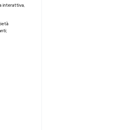
 interattiva,
cietà
nti;