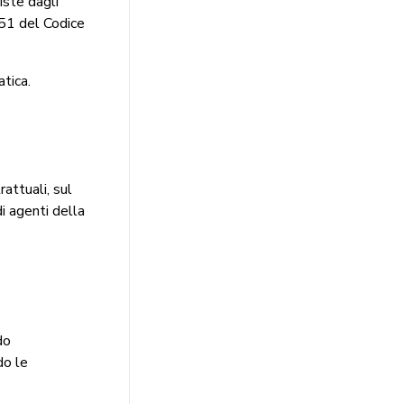
iste dagli
751 del Codice
atica.
rattuali, sul
i agenti della
do
do le