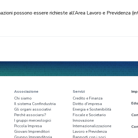
rmazioni possono essere richieste all’Area Lavoro e Previdenza (i
Associazione
Servizi
Imp
Chi siamo
Credito e Finanza
Edu
Il sistema Confindustria
Diritto d'impresa
Gli organi associativi
Energia e Sostenibilità
Perchè associarsi?
Fiscale e Societario
Con
I gruppi merceologici
Innovazione
Piccola Impresa
Internazionalizzazione
Con
Giovani Imprenditori
Lavoro e Previdenza
Gruppo Imprenditoria
Rapporti con i soci