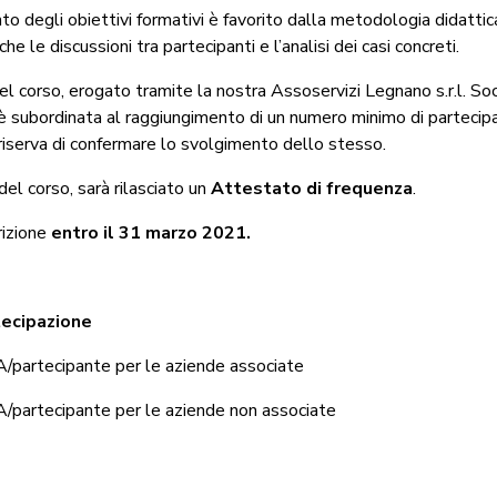
to degli obiettivi formativi è favorito dalla metodologia didattica
e le discussioni tra partecipanti e l’analisi dei casi concreti.
el corso, erogato tramite la nostra Assoservizi Legnano s.r.l. So
è subordinata al raggiungimento di un numero minimo di partecipa
 riserva di confermare lo svolgimento dello stesso.
el corso, sarà rilasciato un
Attestato di frequenza
.
rizione
entro il 31 marzo 2021.
tecipazione
/partecipante per le aziende associate
/partecipante per le aziende non associate