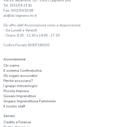
Via XX Settembre, 30 - 20025 Legnano (Mi)
Tel. 0331/54.33.91
Fax. 0331/54.50.69
ali@ali.legnano.mi.it
Gli uffici dell'Associazione sono a disposizione:
- Da Lunedì a Venerdì
- Orario 8:30 - 12:30 e 14:00 - 17:30
Codice Fiscale 92007160150
Associazione
Chi siamo
Il sistema Confindustria
Gli organi associativi
Perchè associarsi?
I gruppi merceologici
Piccola Impresa
Giovani Imprenditori
Gruppo Imprenditoria Femminile
Il nostro staff
Servizi
Credito e Finanza