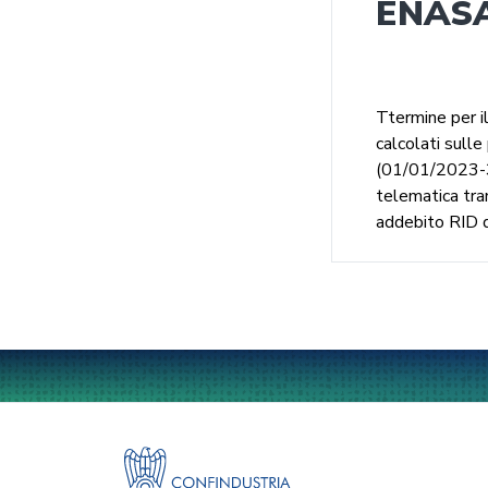
ENAS
Ttermine per i
calcolati sulle
(01/01/2023-3
telematica tra
addebito RID d