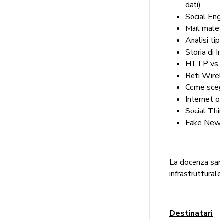
dati)
Social Eng
Mail male
Analisi ti
Storia di 
HTTP vs
Reti Wire
Come sceg
Internet o
Social Th
Fake Ne
La docenza sar
infrastrutturale
Destinatari