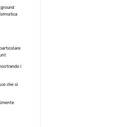
ckground
formatica
particolare
unt.
 mostrando i
sce che si
ialmente