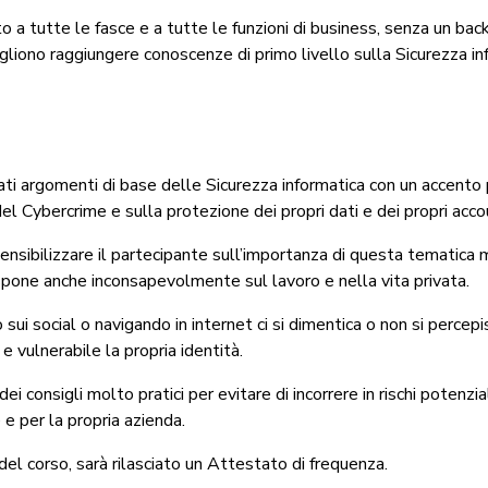
lto a tutte le fasce e a tutte le funzioni di business, senza un ba
ogliono raggiungere conoscenze di primo livello sulla Sicurezza in
ati argomenti di base delle Sicurezza informatica con un accento 
del Cybercrime e sulla protezione dei propri dati e dei propri acco
sensibilizzare il partecipante sull’importanza di questa tematica
 espone anche inconsapevolmente sul lavoro e nella vita privata.
ui social o navigando in internet ci si dimentica o non si percepi
e vulnerabile la propria identità.
à dei consigli molto pratici per evitare di incorrere in rischi potenz
 e per la propria azienda.
el corso, sarà rilasciato un Attestato di frequenza.