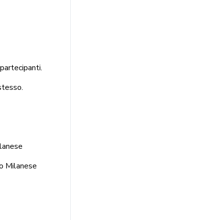
partecipanti.
stesso.
ilanese
to Milanese