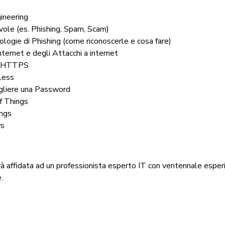
ineering
vole (es. Phishing, Spam, Scam)
pologie di Phishing (come riconoscerle e cosa fare)
Internet e degli Attacchi a internet
 HTTPS
less
liere una Password
f Things
ings
ws
à affidata ad un professionista esperto IT con ventennale esper
.