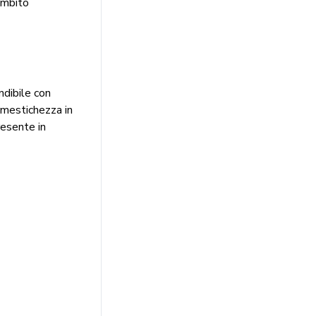
ambito
ndibile con
dimestichezza in
resente in