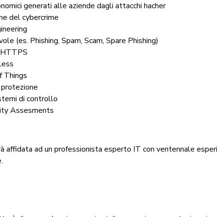
onomici generati alle aziende dagli attacchi hacher
one del cybercrime
ineering
vole (es. Phishing, Spam, Scam, Spare Phishing)
 HTTPS
less
f Things
 protezione
temi di controllo
lity Assesments
à affidata ad un professionista esperto IT con ventennale esper
.