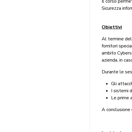
Il corso perme
Sicurezza infor
Obiettivi
Al termine del
fornitori speci
ambito Cyberse
azienda, in ca
Durante le ses
Gli attacch
I sistemi 
Le prime a
A conclusione d