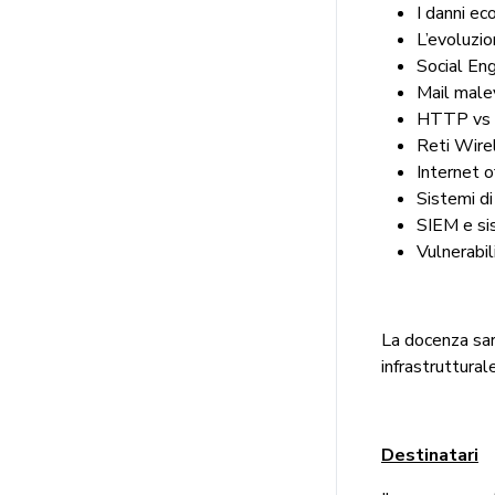
I danni ec
L’evoluzi
Social Eng
Mail male
HTTP vs
Reti Wire
Internet o
Sistemi di
SIEM e sis
Vulnerabi
La docenza sar
infrastrutturale
Destinatari