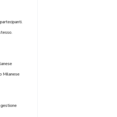
partecipanti.
stesso.
ilanese
to Milanese
 gestione