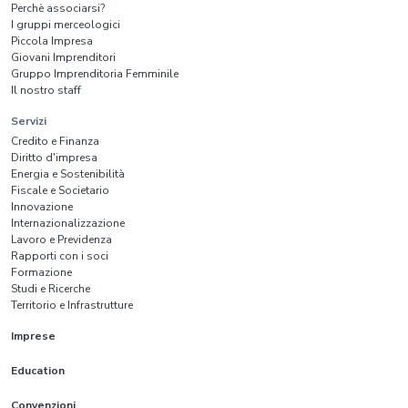
Perchè associarsi?
I gruppi merceologici
Piccola Impresa
Giovani Imprenditori
Gruppo Imprenditoria Femminile
Il nostro staff
Servizi
Credito e Finanza
Diritto d'impresa
Energia e Sostenibilità
Fiscale e Societario
Innovazione
Internazionalizzazione
Lavoro e Previdenza
Rapporti con i soci
Formazione
Studi e Ricerche
Territorio e Infrastrutture
Imprese
Education
Convenzioni