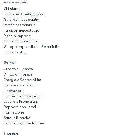
Associazione
Chi siamo
Il sistema Confindustria
Gli organi associativi
Perchè associarsi?
I gruppi merceologici
Piccola Impresa
Giovani Imprenditori
Gruppo Imprenditoria Femminile
Il nostro staff
Servizi
Credito e Finanza
Diritto d'impresa
Energia e Sostenibilità
Fiscale e Societario
Innovazione
Internazionalizzazione
Lavoro e Previdenza
Rapporti con i soci
Formazione
Studi e Ricerche
Territorio e Infrastrutture
Imprese