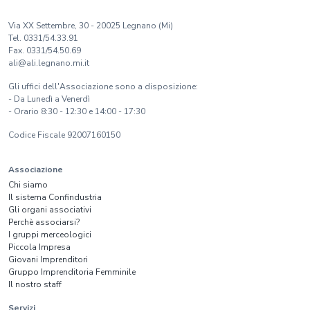
Via XX Settembre, 30 - 20025 Legnano (Mi)
Tel. 0331/54.33.91
Fax. 0331/54.50.69
ali@ali.legnano.mi.it
Gli uffici dell'Associazione sono a disposizione:
- Da Lunedì a Venerdì
- Orario 8:30 - 12:30 e 14:00 - 17:30
Codice Fiscale 92007160150
Associazione
Chi siamo
Il sistema Confindustria
Gli organi associativi
Perchè associarsi?
I gruppi merceologici
Piccola Impresa
Giovani Imprenditori
Gruppo Imprenditoria Femminile
Il nostro staff
Servizi