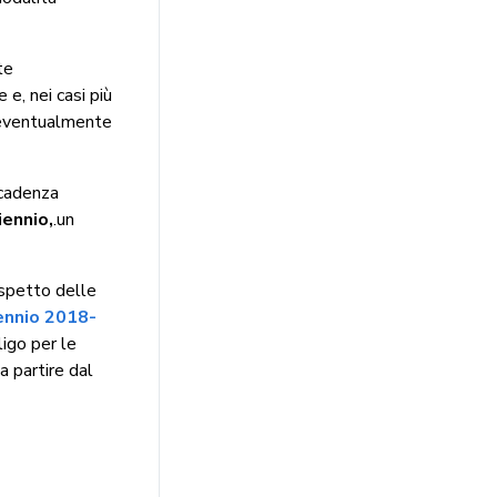
te
e, nei casi più
i eventualmente
 cadenza
iennio,
.un
ispetto delle
iennio 2018-
igo per le
 partire dal