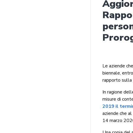
Aggio
Rappor
person
Prorog
Le aziende ch
biennale, entro
rapporto sulla
In ragione del
misure di cont
2019 il termi
aziende che al
14 marzo 2020
Una copia del 