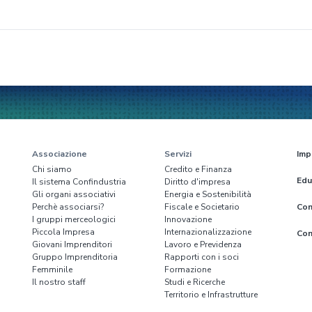
Associazione
Servizi
Imp
Chi siamo
Credito e Finanza
Edu
Il sistema Confindustria
Diritto d'impresa
Gli organi associativi
Energia e Sostenibilità
Perchè associarsi?
Fiscale e Societario
Con
I gruppi merceologici
Innovazione
Piccola Impresa
Internazionalizzazione
Con
Giovani Imprenditori
Lavoro e Previdenza
Gruppo Imprenditoria
Rapporti con i soci
Femminile
Formazione
Il nostro staff
Studi e Ricerche
Territorio e Infrastrutture