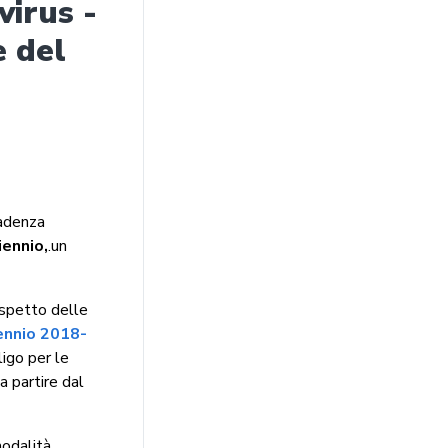
irus -
e del
cadenza
iennio,
.un
ispetto delle
iennio 2018-
igo per le
 partire dal
modalità