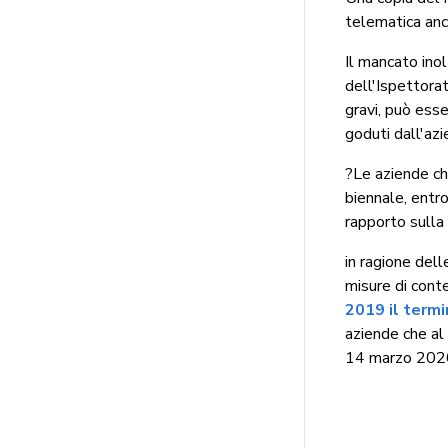
telematica anc
Il mancato inol
dell'Ispettorat
gravi, può ess
goduti dall'azi
?Le aziende c
biennale, entro
rapporto sulla
in ragione dell
misure di cont
2019 il termi
aziende che al
14 marzo 2020