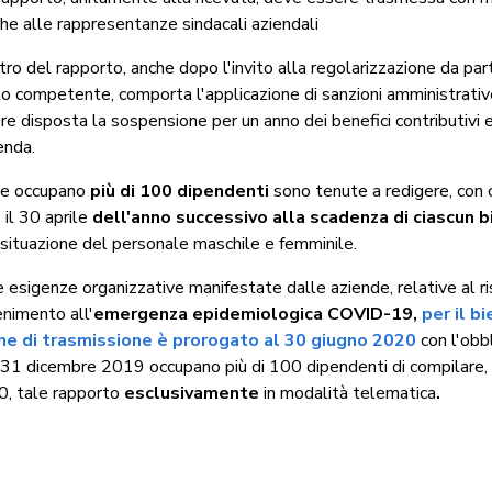
he alle rappresentanze sindacali aziendali
tro del rapporto, anche dopo l'invito alla regolarizzazione da par
o competente, comporta l'applicazione di sanzioni amministrative 
ere disposta la sospensione per un anno dei benefici contributiv
enda.
he occupano
più di 100 dipendenti
sono tenute a redigere, con
 il 30 aprile
dell'anno successivo alla scadenza di ciascun b
 situazione del personale maschile e femminile.
e esigenze organizzative manifestate dalle aziende, relative al r
enimento all'
emergenza epidemiologica COVID-19,
per il b
ne di trasmissione è prorogato al 30 giugno 2020
con l'obbl
 31 dicembre 2019 occupano più di 100 dipendenti di compilare, a
, tale rapporto
esclusivamente
in modalità telematica
.