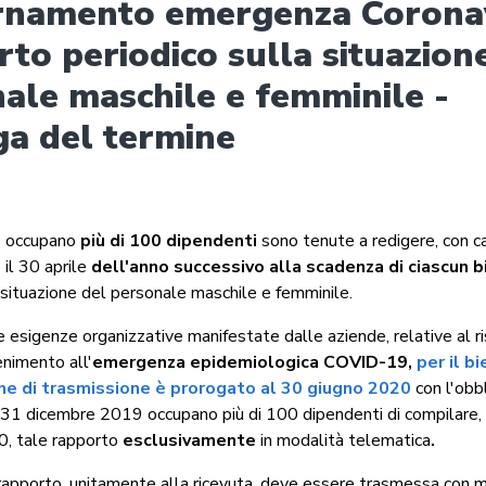
rnamento emergenza Coronav
to periodico sulla situazion
ale maschile e femminile -
a del termine
e occupano
più di 100 dipendenti
sono tenute a redigere, con 
 il 30 aprile
dell'anno successivo alla scadenza di ciascun b
 situazione del personale maschile e femminile.
le esigenze organizzative manifestate dalle aziende, relative al r
enimento all'
emergenza epidemiologica COVID-19,
per il b
ne di trasmissione è prorogato al 30 giugno 2020
con l'obbl
 31 dicembre 2019 occupano più di 100 dipendenti di compilare, a
, tale rapporto
esclusivamente
in modalità telematica
.
rapporto, unitamente alla ricevuta, deve essere trasmessa con 