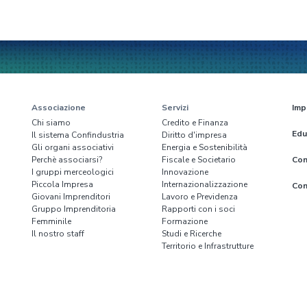
Associazione
Servizi
Imp
Chi siamo
Credito e Finanza
Edu
Il sistema Confindustria
Diritto d'impresa
Gli organi associativi
Energia e Sostenibilità
Perchè associarsi?
Fiscale e Societario
Con
I gruppi merceologici
Innovazione
Piccola Impresa
Internazionalizzazione
Con
Giovani Imprenditori
Lavoro e Previdenza
Gruppo Imprenditoria
Rapporti con i soci
Femminile
Formazione
Il nostro staff
Studi e Ricerche
Territorio e Infrastrutture