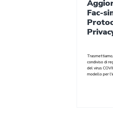
Aggio
Fac-si
Proto
Privac
Trasmettiamo, i
condiviso di r
del virus COVID
modello per l'