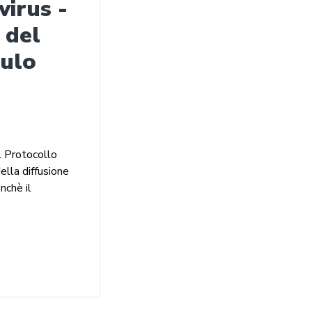
irus -
 del
dulo
el Protocollo
ella diffusione
nchè il