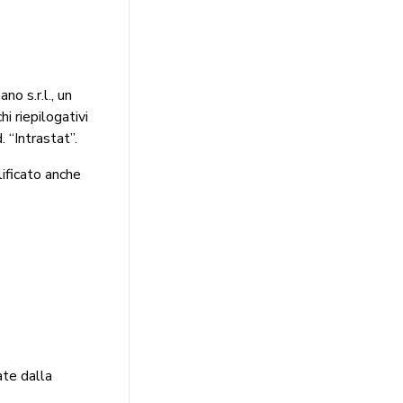
o s.r.l., un
i riepilogativi
. “Intrastat”.
lificato anche
ate dalla