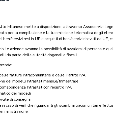
Alto Milanese mette a disposizione, attraverso Assoservizi Legnan
icato per la compilazione e la trasmissione telematica degli elench
i beni/servizi resi in UE e acquisti di beni/servizi ricevuti da UE, cd
zio, le aziende avranno la possibilità di avvalersi di personale qua
rolli da parte della autorità doganali e fiscali.
prende:
delle fatture intracomunitarie e delle Partite IVA
ne dei modelli Intrastat mensile/trimestrale
corrispondenza Intrastat con registro IVA
matico dei modelli
cevute di consegna
 in caso di verifiche riguardanti gli scambi intracomunitari effettu
Amministrazione.