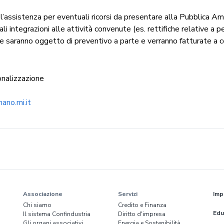
l’assistenza per eventuali ricorsi da presentare alla Pubblica Am
i integrazioni alle attività convenute (es. rettifiche relative a pe
he saranno oggetto di preventivo a parte e verranno fatturate a c
onalizzazione
nano.mi.it
Associazione
Servizi
Imp
Chi siamo
Credito e Finanza
Edu
Il sistema Confindustria
Diritto d'impresa
Gli organi associativi
Energia e Sostenibilità