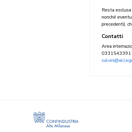
Resta esclusa 
nonché eventual
precedenti), c
Contatti
Area internazi
0331543391
salvini@ali.leg