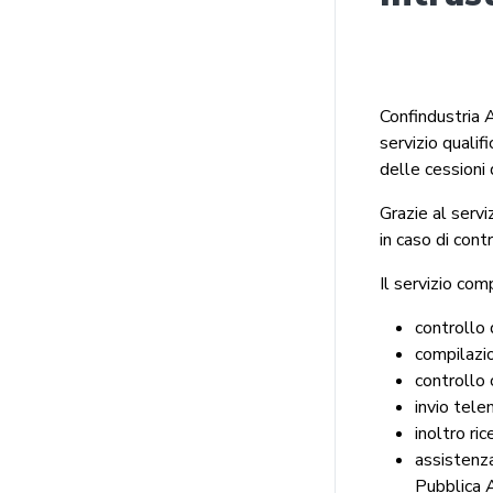
Confindustria 
servizio qualif
delle cessioni d
Grazie al servi
in caso di cont
Il servizio com
controllo 
compilazio
controllo 
invio tele
inoltro ri
assistenza
Pubblica 