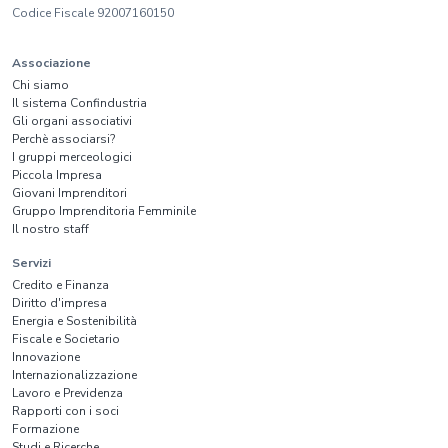
Codice Fiscale 92007160150
Associazione
Chi siamo
Il sistema Confindustria
Gli organi associativi
Perchè associarsi?
I gruppi merceologici
Piccola Impresa
Giovani Imprenditori
Gruppo Imprenditoria Femminile
Il nostro staff
Servizi
Credito e Finanza
Diritto d'impresa
Energia e Sostenibilità
Fiscale e Societario
Innovazione
Internazionalizzazione
Lavoro e Previdenza
Rapporti con i soci
Formazione
Studi e Ricerche