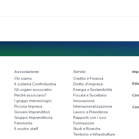
Associazione
Servizi
Imp
Chi siamo
Credito e Finanza
Edu
Il sistema Confindustria
Diritto d'impresa
Gli organi associativi
Energia e Sostenibilità
Perchè associarsi?
Fiscale e Societario
Con
I gruppi merceologici
Innovazione
Piccola Impresa
Internazionalizzazione
Con
Giovani Imprenditori
Lavoro e Previdenza
Gruppo Imprenditoria
Rapporti con i soci
Femminile
Formazione
Il nostro staff
Studi e Ricerche
Territorio e Infrastrutture