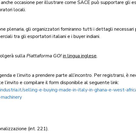
à anche occasione per illustrare come SACE può supportare gli e
pratori locali.
e plenaria, gli organizzatori forniranno tutti i dettagli necessari 
ciali tra gli esportatori italiani e i buyer indiani.
volgerà sulla
Piattaforma GO!
in lingua inglese
.
agenda e l’invito a prendere parte all’incontro. Per registrarsi, è n
te l’invito e compilare il form disponibile al seguente link:
findustria.it/selling-e-buying-made-in-italy-in-ghana-e-west-afri
-machinery
nalizzazione (int. 221).