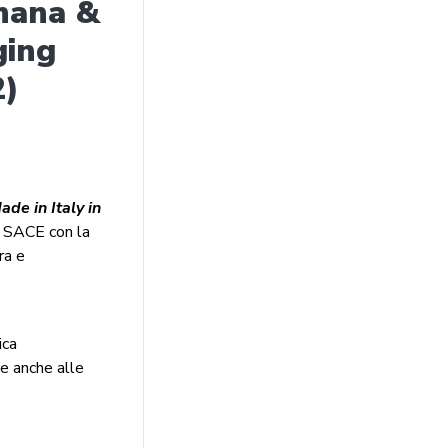
Ghana &
ging
2)
de in Italy in
a SACE con la
ra e
ica
ie anche alle