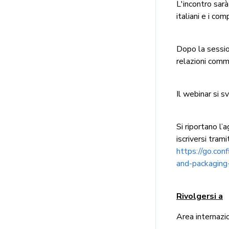
L'incontro sar
italiani e i com
Dopo la session
relazioni commer
Il webinar si s
Si riportano l’
iscriversi trami
https://go.con
and-packaging
Rivolgersi a
Area internazio