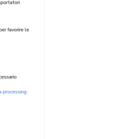
sportatori
per favorire le
ecessario
ca-processing-