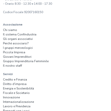
- Orario 8:30 - 12:30 e 14:00 - 17:30
Codice Fiscale 92007160150
Associazione
Chi siamo
Il sistema Confindustria
Gli organi associativi
Perchè associarsi?
I gruppi merceologici
Piccola Impresa
Giovani Imprenditori
Gruppo Imprenditoria Femminile
Il nostro staff
Servizi
Credito e Finanza
Diritto d'impresa
Energia e Sostenibilità
Fiscale e Societario
Innovazione
Internazionalizzazione
Lavoro e Previdenza
Rapporti con i soci