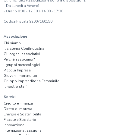
Gli uffici dell'Associazione sono a disposizione:
- Da Lunedì a Venerdì
- Orario 8:30 - 12:30 e 14:00 - 17:30
Codice Fiscale 92007160150
Associazione
Chi siamo
Il sistema Confindustria
Gli organi associativi
Perchè associarsi?
I gruppi merceologici
Piccola Impresa
Giovani Imprenditori
Gruppo Imprenditoria Femminile
Il nostro staff
Servizi
Credito e Finanza
Diritto d'impresa
Energia e Sostenibilità
Fiscale e Societario
Innovazione
Internazionalizzazione