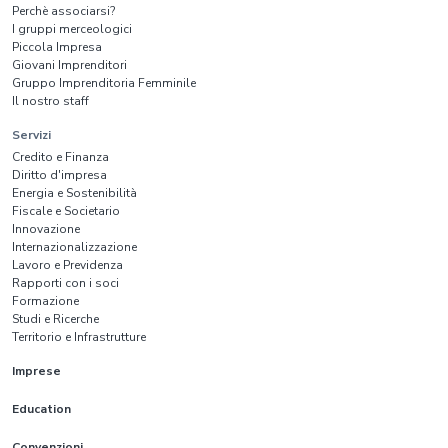
Perchè associarsi?
I gruppi merceologici
Piccola Impresa
Giovani Imprenditori
Gruppo Imprenditoria Femminile
Il nostro staff
Servizi
Credito e Finanza
Diritto d'impresa
Energia e Sostenibilità
Fiscale e Societario
Innovazione
Internazionalizzazione
Lavoro e Previdenza
Rapporti con i soci
Formazione
Studi e Ricerche
Territorio e Infrastrutture
Imprese
Education
Convenzioni