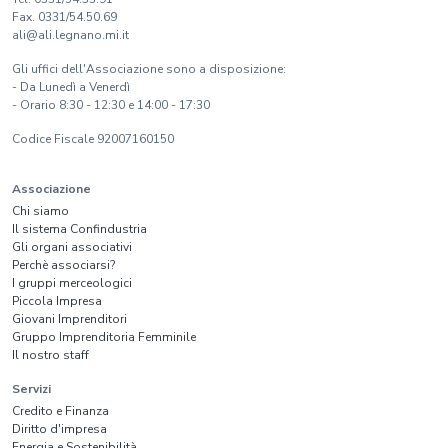
Fax. 0331/54.50.69
ali@ali.legnano.mi.it
Gli uffici dell'Associazione sono a disposizione:
- Da Lunedì a Venerdì
- Orario 8:30 - 12:30 e 14:00 - 17:30
Codice Fiscale 92007160150
Associazione
Chi siamo
Il sistema Confindustria
Gli organi associativi
Perchè associarsi?
I gruppi merceologici
Piccola Impresa
Giovani Imprenditori
Gruppo Imprenditoria Femminile
Il nostro staff
Servizi
Credito e Finanza
Diritto d'impresa
Energia e Sostenibilità