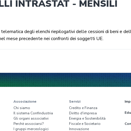
LI INTRASTAT - MENSILI
elematica degli elenchi riepilogativi delle cessioni di beni e del
e nel mese precedente nei confronti dei soggetti UE.
Associazione
Servizi
Imp
Chi siamo
Credito e Finanza
Edu
Il sistema Confindustria
Diritto d'impresa
Gli organi associativi
Energia e Sostenibilità
Perchè associarsi?
Fiscale e Societario
Con
I gruppi merceologici
Innovazione