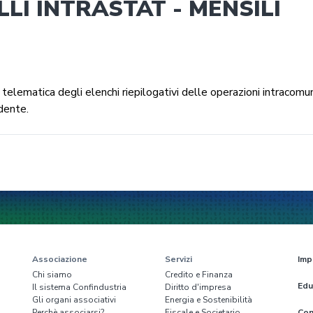
LI INTRASTAT - MENSILI
elematica degli elenchi riepilogativi delle operazioni intracomun
dente.
Associazione
Servizi
Imp
Chi siamo
Credito e Finanza
Edu
Il sistema Confindustria
Diritto d'impresa
Gli organi associativi
Energia e Sostenibilità
Perchè associarsi?
Fiscale e Societario
Con