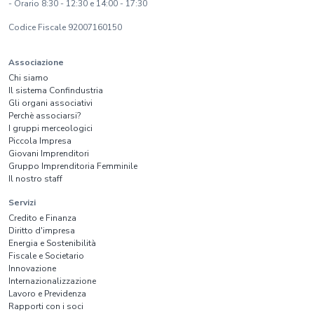
- Orario 8:30 - 12:30 e 14:00 - 17:30
Codice Fiscale 92007160150
Associazione
Chi siamo
Il sistema Confindustria
Gli organi associativi
Perchè associarsi?
I gruppi merceologici
Piccola Impresa
Giovani Imprenditori
Gruppo Imprenditoria Femminile
Il nostro staff
Servizi
Credito e Finanza
Diritto d'impresa
Energia e Sostenibilità
Fiscale e Societario
Innovazione
Internazionalizzazione
Lavoro e Previdenza
Rapporti con i soci