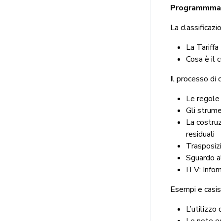
Programmma
La classificaz
La Tariff
Cosa è il
Il processo di 
Le regole 
Gli strumen
La costruz
residuali
Trasposizi
Sguardo al
ITV: Infor
Esempi e casist
L’utilizz
Le note e