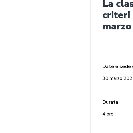
La cla
criter
marzo
Date e sede 
30 marzo 2021 
Durata
4 ore