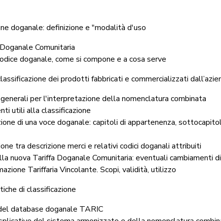
ione doganale: definizione e "modalità d'uso
a Doganale Comunitaria
 codice doganale, come si compone e a cosa serve
classificazione dei prodotti fabbricati e commercializzati dall’azi
generali per l'interpretazione della nomenclatura combinata
ti utili alla classificazione
ione di una voce doganale: capitoli di appartenenza, sottocapitol
one tra descrizione merci e relativi codici doganali attribuiti
la nuova Tariffa Doganale Comunitaria: eventuali cambiamenti di
mazione Tariffaria Vincolante. Scopi, validità, utilizzo
iche di classificazione
o del database doganale TARIC
splicative del sistema armonizzato e della nomenclatura combin