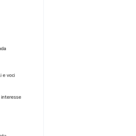
enda
i e voci
 interesse
ata