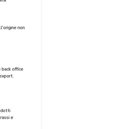
l'origine non
 back office
export.
odotti
rassi e