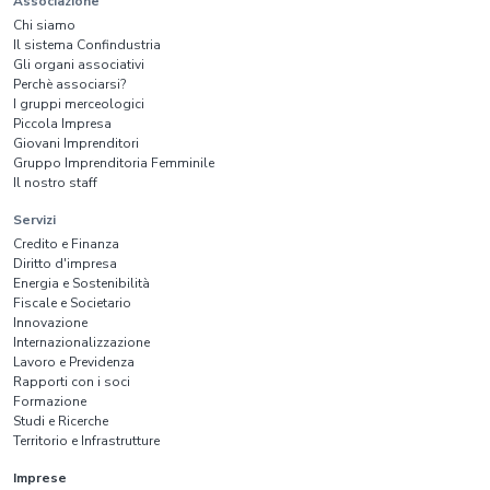
Associazione
Chi siamo
Il sistema Confindustria
Gli organi associativi
Perchè associarsi?
I gruppi merceologici
Piccola Impresa
Giovani Imprenditori
Gruppo Imprenditoria Femminile
Il nostro staff
Servizi
Credito e Finanza
Diritto d'impresa
Energia e Sostenibilità
Fiscale e Societario
Innovazione
Internazionalizzazione
Lavoro e Previdenza
Rapporti con i soci
Formazione
Studi e Ricerche
Territorio e Infrastrutture
Imprese