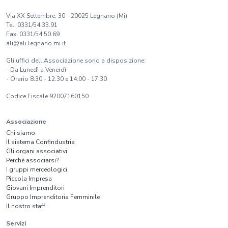
Via XX Settembre, 30 - 20025 Legnano (Mi)
Tel. 0331/54.33.91
Fax. 0331/54.50.69
ali@ali.legnano.mi.it
Gli uffici dell'Associazione sono a disposizione:
- Da Lunedì a Venerdì
- Orario 8:30 - 12:30 e 14:00 - 17:30
Codice Fiscale 92007160150
Associazione
Chi siamo
Il sistema Confindustria
Gli organi associativi
Perchè associarsi?
I gruppi merceologici
Piccola Impresa
Giovani Imprenditori
Gruppo Imprenditoria Femminile
Il nostro staff
Servizi