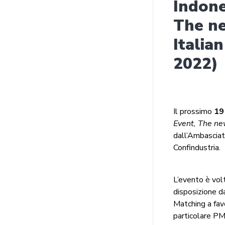
Indone
The ne
Italia
2022)
Il prossimo
19
Event, The new
dall’Ambasciata
Confindustria.
L’evento è vol
disposizione d
Matching a favo
particolare PM