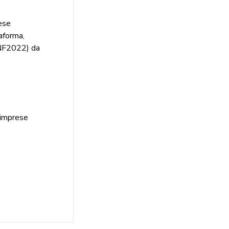
rese
aforma,
F2022) da
e imprese