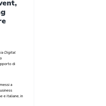
vent,
ng
re
ia Digital
to
upporto di
 messi a
Business
 e italiane, in