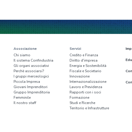
Associazione
Servizi
Imp
Chi siamo
Credito e Finanza
Edu
Il sistema Confindustria
Diritto d'impresa
Gli organi associativi
Energia e Sostenibilità
Perchè associarsi?
Fiscale e Societario
Con
I gruppi merceologici
Innovazione
Piccola Impresa
Internazionalizzazione
Con
Giovani Imprenditori
Lavoro e Previdenza
Gruppo Imprenditoria
Rapporti con i soci
Femminile
Formazione
Il nostro staff
Studi e Ricerche
Territorio e Infrastrutture