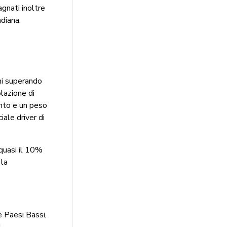
agnati inoltre
ndiana.
ni superando
lazione di
ento e un peso
iale driver di
 quasi il 10%
 la
 e Paesi Bassi,
l