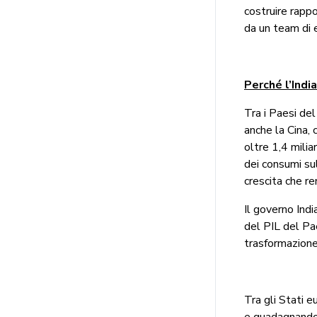
costruire rappo
da un team di e
Perché l’India
Tra i Paesi de
anche la Cina,
oltre 1,4 milia
dei consumi sul
crescita che r
Il governo Ind
del PIL del Pa
trasformazione 
Tra gli Stati e
e guadagnando 