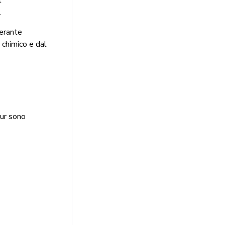
.
derante
e chimico e dal
our sono