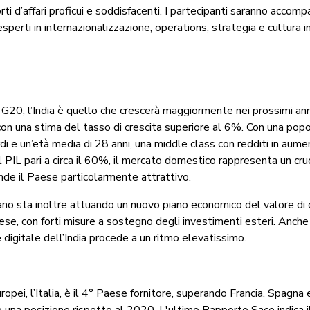
rti d’affari proficui e soddisfacenti. I partecipanti saranno accomp
sperti in internazionalizzazione, operations, strategia e cultura i
l G20, l’India è quello che crescerà maggiormente nei prossimi an
 con una stima del tasso di crescita superiore al 6%. Con una popo
rdi e un’età media di 28 anni, una middle class con redditi in aum
 PIL pari a circa il 60%, il mercato domestico rappresenta un cruc
ende il Paese particolarmente attrattivo.
iano sta inoltre attuando un nuovo piano economico del valore di
ese, con forti misure a sostegno degli investimenti esteri. Anche
digitale dell’India procede a un ritmo elevatissimo.
uropei, l’Italia, è il 4° Paese fornitore, superando Francia, Spagna
una posizione rispetto al 2020. L'ultimo Rapporto Sace indica i