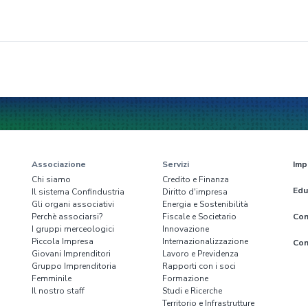
Associazione
Servizi
Imp
Chi siamo
Credito e Finanza
Edu
Il sistema Confindustria
Diritto d'impresa
Gli organi associativi
Energia e Sostenibilità
Perchè associarsi?
Fiscale e Societario
Con
I gruppi merceologici
Innovazione
Piccola Impresa
Internazionalizzazione
Con
Giovani Imprenditori
Lavoro e Previdenza
Gruppo Imprenditoria
Rapporti con i soci
Femminile
Formazione
Il nostro staff
Studi e Ricerche
Territorio e Infrastrutture