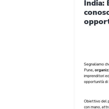
India:
conosc
opport
Segnaliamo c
Pune
, organiz
imprenditori e
opportunità di
Obiettivo del 
con mano, attra