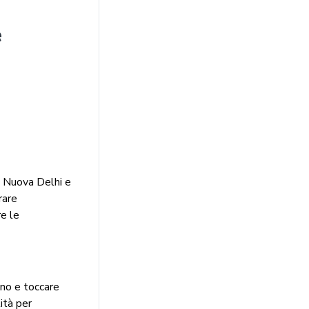
e
e, Nuova Delhi e
rare
re le
ano e toccare
ità per