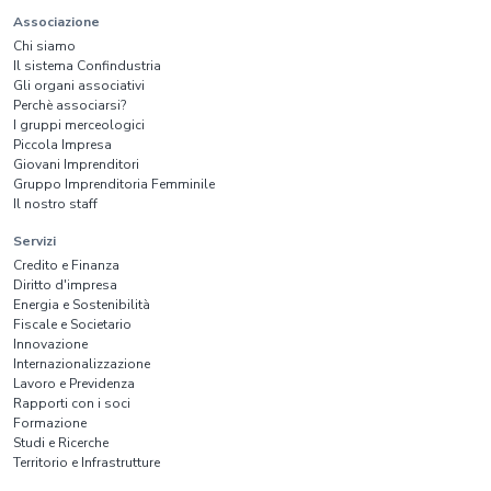
Associazione
Chi siamo
Il sistema Confindustria
Gli organi associativi
Perchè associarsi?
I gruppi merceologici
Piccola Impresa
Giovani Imprenditori
Gruppo Imprenditoria Femminile
Il nostro staff
Servizi
Credito e Finanza
Diritto d'impresa
Energia e Sostenibilità
Fiscale e Societario
Innovazione
Internazionalizzazione
Lavoro e Previdenza
Rapporti con i soci
Formazione
Studi e Ricerche
Territorio e Infrastrutture