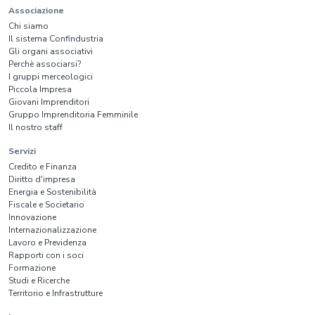
Associazione
Chi siamo
Il sistema Confindustria
Gli organi associativi
Perchè associarsi?
I gruppi merceologici
Piccola Impresa
Giovani Imprenditori
Gruppo Imprenditoria Femminile
Il nostro staff
Servizi
Credito e Finanza
Diritto d'impresa
Energia e Sostenibilità
Fiscale e Societario
Innovazione
Internazionalizzazione
Lavoro e Previdenza
Rapporti con i soci
Formazione
Studi e Ricerche
Territorio e Infrastrutture