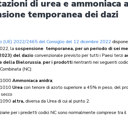
azioni di urea e ammoniaca a
sione temporanea dei dazi
o (UE) 2022/2465 del Consiglio del 12 dicembre 2022
dispone,
022, la
sospensione temporanea, per un periodo di sei mes
 2023) del dazio
convenzionale previsto per tutti i Paesi terzi
a
e della Bielorussia
,
per i prodotti
rientranti nei seguenti codic
Combinata (NC):
 1000
Ammoniaca anidra
;
 1010
Urea
con tenore di azoto superiore a 45% in peso, del pr
o secco
 1090
altra,
diversa da Urea di cui al punto 2.
ziarie per i predetti codici NC sono normalmente comprese tra il 