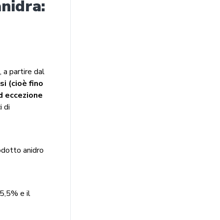
nidra:
 a partire dal
i (cioè fino
d eccezione
i di
odotto anidro
5,5% e il