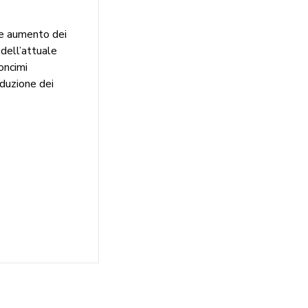
le aumento dei
 dell’attuale
concimi
oduzione dei