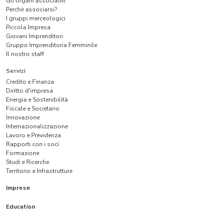
Gli organi associativi
Perchè associarsi?
I gruppi merceologici
Piccola Impresa
Giovani Imprenditori
Gruppo Imprenditoria Femminile
Il nostro staff
Servizi
Credito e Finanza
Diritto d'impresa
Energia e Sostenibilità
Fiscale e Societario
Innovazione
Internazionalizzazione
Lavoro e Previdenza
Rapporti con i soci
Formazione
Studi e Ricerche
Territorio e Infrastrutture
Imprese
Education