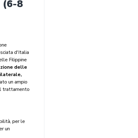
 (6-8
ione
ciata d'Italia
lle Filippine
azione delle
ilaterale,
rato un ampio
al trattamento
ilità, per le
er un