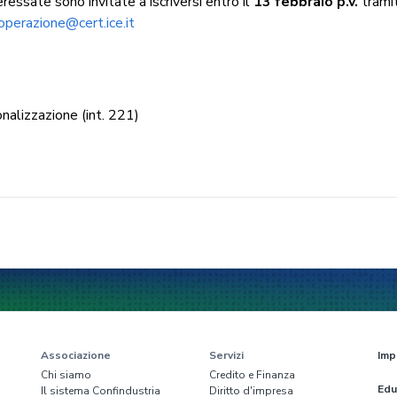
ressate sono invitate a iscriversi entro il
13 febbraio p.v.
trami
operazione@cert.ice.it
nalizzazione (int. 221)
Associazione
Servizi
Imp
Chi siamo
Credito e Finanza
Edu
Il sistema Confindustria
Diritto d'impresa