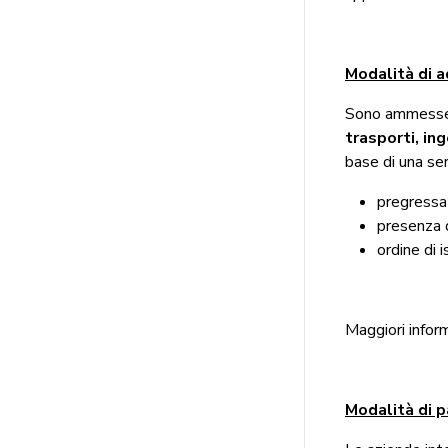
Modalità di 
Sono ammesse 
trasporti, in
base di una seri
pregressa 
presenza d
ordine di i
Maggiori infor
Modalità di p