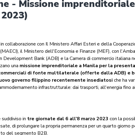
ine - Missione imprenditoriale
 2023)
in collaborazione con Il Ministero Affari Esteri e della Cooperaz
 (MAECI), il Ministero dell'Economia e Finanze (MEF), con l'Ambas
ian Development Bank (ADB) e la Camera di commercio italiana ne
zzano una
missione imprenditoriale a Manila per la present
ommerciali di fonte multilaterale (offerte dalla ADB) e b
nuovo governo filippino recentemente insediatosi
che ha va
mmodernamento infrastrutturale: dai trasporti, all'energia fino 
 suddiviso in
tre giornate dal
6 all’8 marzo 2023
con la possib
ssate, di prolungare la propria permanenza per un quarto giorno p
nto del segmento B2B.