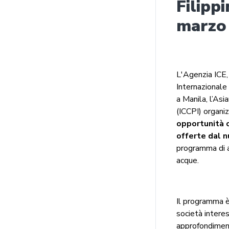
Filipp
marzo
L'Agenzia ICE, 
Internazionale
a Manila, l’As
(ICCPI) organi
opportunità c
offerte dal 
programma di a
acque.
Il programma è
società intere
approfondime