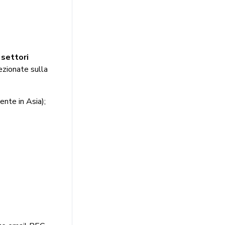
i
settori
lezionate sulla
ente in Asia);