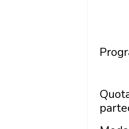
Prog
Quota
parte