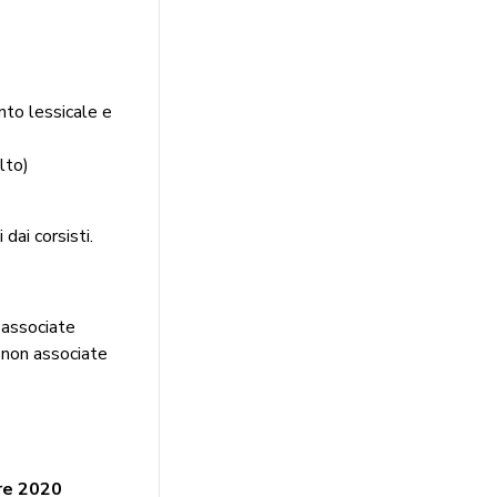
nto lessicale e
lto)
 dai corsisti.
associate
on associate
bre 2020