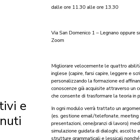
dalle ore 11.30 alle ore 13.30
Via San Domenico 1 – Legnano oppure s
Zoom
Migliorare velocemente le quattro abilità
inglese (capire, farsi capire, leggere e scr
personalizzando la formazione ed affina
conoscenze già acquisite attraverso un c
che consente di trasformare la teoria in p
ivi e
In ogni modulo verrà trattato un argomen
nuti
(es. gestione email/telefonate, meeting c
presentazioni, cene/pranzi di lavoro) med
simulazione guidata di dialoghi, ascolto 
strutture grammaticali e lessicali nonché