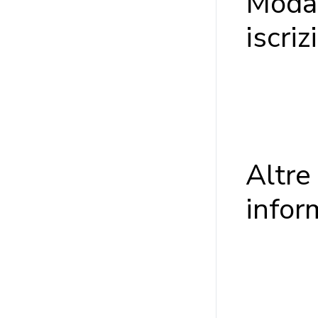
Modal
iscriz
Altre
infor