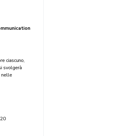
communication
ore ciascuno,
si svolgerà
e nelle
020