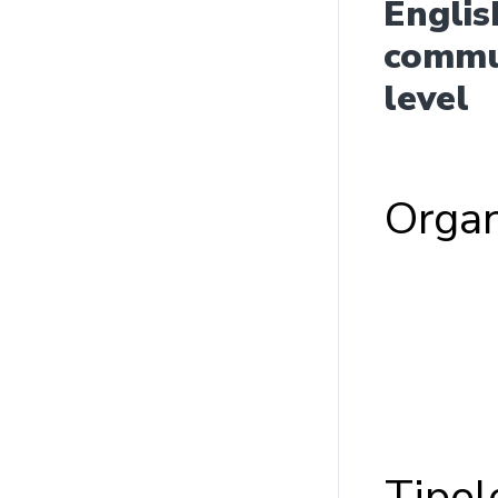
Englis
commun
level
Organ
Tip