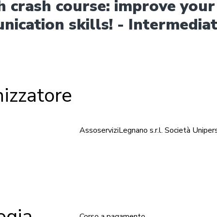
h crash course: improve your
ication skills! - Intermedia
izzatore
AssoserviziLegnano s.r.l. Società Uniper
ologia
Corso a pagamento