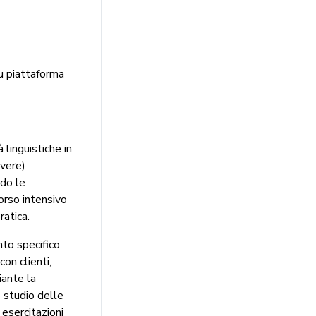
u piattaforma
 linguistiche in
ivere)
ndo le
orso intensivo
ratica.
to specifico
on clienti,
iante la
e studio delle
 esercitazioni