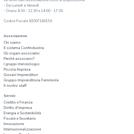
Gli uffici dell'Associazione sono a disposizione:
- Da Lunedì a Venerdì
- Orario 8:30 - 12:30 e 14:00 - 17:30
Codice Fiscale 92007160150
Associazione
Chi siamo
Il sistema Confindustria
Gli organi associativi
Perchè associarsi?
I gruppi merceologici
Piccola Impresa
Giovani Imprenditori
Gruppo Imprenditoria Femminile
Il nostro staff
Servizi
Credito e Finanza
Diritto d'impresa
Energia e Sostenibilità
Fiscale e Societario
Innovazione
Internazionalizzazione