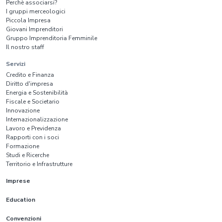
Perchè associarsi?
I gruppi merceologici
Piccola Impresa
Giovani Imprenditori
Gruppo Imprenditoria Femminile
Il nostro staff
Servizi
Credito e Finanza
Diritto d'impresa
Energia e Sostenibilità
Fiscale e Societario
Innovazione
Internazionalizzazione
Lavoro e Previdenza
Rapporti con i soci
Formazione
Studi e Ricerche
Territorio e Infrastrutture
Imprese
Education
Convenzioni