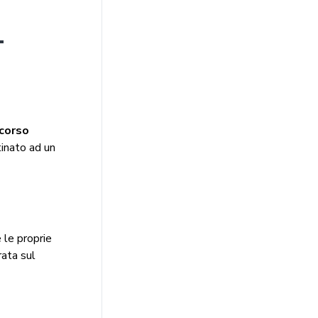
1
corso
tinato ad un
e le proprie
rata sul