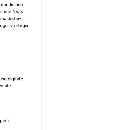
rofondiranno
come
tools
ema dell’
e-
ogni strategia
ing digitale
ionale.
per il