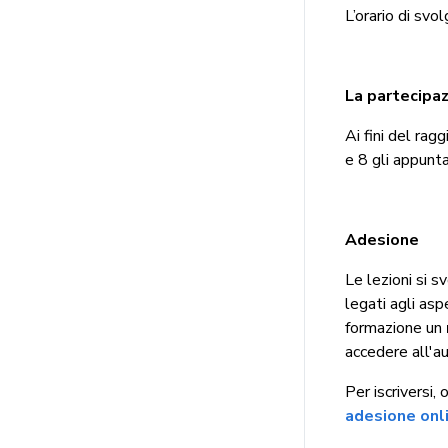
L’orario di svo
La partecipaz
Ai fini del rag
e 8 gli appunt
Adesione
Le lezioni si s
legati agli asp
formazione un
accedere all'au
Per iscriversi,
adesione onl