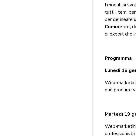
I moduli si sv
tutti i temi pe
per delineare u
Commerce,
d
di export che i
Programma
Lunedì 18 gen
Web-marketing:
può produrre va
Martedì 19 g
Web-marketing:
professionista