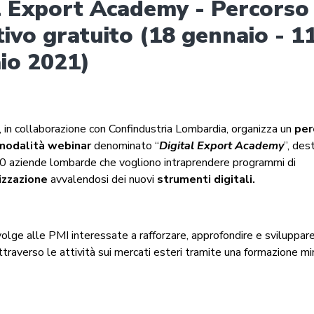
l Export Academy - Percorso
ivo gratuito (18 gennaio - 1
io 2021)
, in collaborazione con Confindustria Lombardia, organizza un
per
 modalità
webinar
denominato “
Digital Export Academy
”, des
0 aziende lombarde che vogliono intraprendere programmi di
lizzazione
avvalendosi dei nuovi
strumenti digitali.
 rivolge alle PMI interessate a rafforzare, approfondire e sviluppar
raverso le attività sui mercati esteri tramite una formazione mi