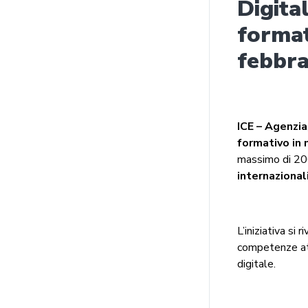
Digita
format
febbra
ICE – Agenzia
formativo in
massimo di 20
internaziona
L’iniziativa si
competenze att
digitale.